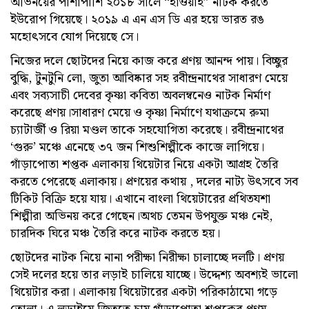
অভিনয়ের পাশাপাশি ২০১৮ সালে “হাওয়াই” নাটক করতে
ইউরোপ গিয়েছে। ২০১৯ এ এন এস ডি এর হয়ে ভারত রঙ
মহোৎসবে যোগ দিয়েছে সে।
নিজের দলে ছোটদের নিয়ে কাজ করে প্রণয় আনন্দ পায়। বিচ্ছুর
বুদ্ধি, টুনটুনি লো, জুতা আবিষ্কার সহ রবীন্দ্রনাথের সাধারণ মেয়ে
এবং সব্যসাচী দেবের কৃষ্ণা কবিতা অবলম্বনেও নাটক নির্মাণ
করেছে প্রণয়।সাধারণ মেয়ে ও কৃষ্ণা নির্মাণে যথাক্রমে রুমা
চ্যাটার্জী ও রিয়া মণ্ডল তাকে সহযোগিতা করেছে। রবীন্দ্রনাথের
‘গুরু’ মঞ্চে এনেছে ৩৭ জন শিশুশিল্পীকে কাজে লাগিয়ে।
গাঁড়াপোতা শপ্তক এলাকায় থিয়েটার নিয়ে একটা আগ্রহ তৈরি
করতে পেরেছে এলাকায়। প্রণয়ের কথায় , দলের নাট্য উৎসবে সব
টিকিট বিক্রি হয়ে যায়। এখানে বাংলা থিয়েটারের প্রথিতযশা
শিল্পীরা অভিনয় করে গেছেন।অথচ তেমন উপযুক্ত মঞ্চ নেই,
চারদিক ঘিরে মঞ্চ তৈরি করে নাটক করতে হয়।
ছোটদের নাটক নিয়ে নানা পরীক্ষা নিরীক্ষা চালাচ্ছে দলটি। প্রণয়
সেই দলের হয়ে তার লড়াই চালিয়ে যাচ্ছে। উদ্দেশ্য অবশ্যই ভালো
থিয়েটার করা। এলাকায় থিয়েটারের একটা পরিকাঠামো গড়ে