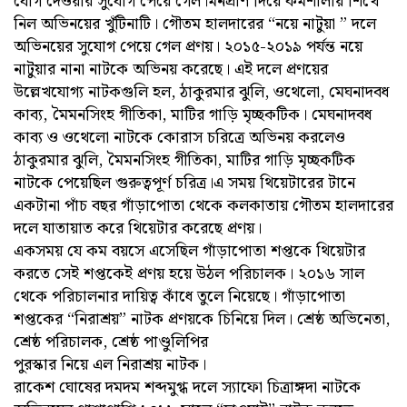
যোগ দেওয়ার সুযোগ পেয়ে গেল।মনপ্রাণ দিয়ে কর্মশালায় শিখে
নিল অভিনয়ের খুঁটিনাটি। গৌতম হালদারের “নয়ে নাটুয়া ” দলে
অভিনয়ের সুযোগ পেয়ে গেল প্রণয়। ২০১৫-২০১৯ পর্যন্ত নয়ে
নাটুয়ার নানা নাটকে অভিনয় করেছে। এই দলে প্রণয়ের
উল্লেখযোগ্য নাটকগুলি হল, ঠাকুরমার ঝুলি, ওথেলো, মেঘনাদবধ
কাব্য, মৈমনসিংহ গীতিকা, মাটির গাড়ি মৃচ্ছকটিক। মেঘনাদবধ
কাব্য ও ওথেলো নাটকে কোরাস চরিত্রে অভিনয় করলেও
ঠাকুরমার ঝুলি, মৈমনসিংহ গীতিকা, মাটির গাড়ি মৃচ্ছকটিক
নাটকে পেয়েছিল গুরুত্বপূর্ণ চরিত্র।এ সময় থিয়েটারের টানে
একটানা পাঁচ বছর গাঁড়াপোতা থেকে কলকাতায় গৌতম হালদারের
দলে যাতায়াত করে থিয়েটার করেছে প্রণয়।
একসময় যে কম বয়সে এসেছিল গাঁড়াপোতা শপ্তকে থিয়েটার
করতে সেই শপ্তকেই প্রণয় হয়ে উঠল পরিচালক। ২০১৬ সাল
থেকে পরিচালনার দায়িত্ব কাঁধে তুলে নিয়েছে। গাঁড়াপোতা
শপ্তকের “নিরাশ্রয়” নাটক প্রণয়কে চিনিয়ে দিল। শ্রেষ্ঠ অভিনেতা,
শ্রেষ্ঠ পরিচালক, শ্রেষ্ঠ পাণ্ডুলিপির
পুরস্কার নিয়ে এল নিরাশ্রয় নাটক।
রাকেশ ঘোষের দমদম শব্দমুগ্ধ দলে স্যাফো চিত্রাঙ্গদা নাটকে