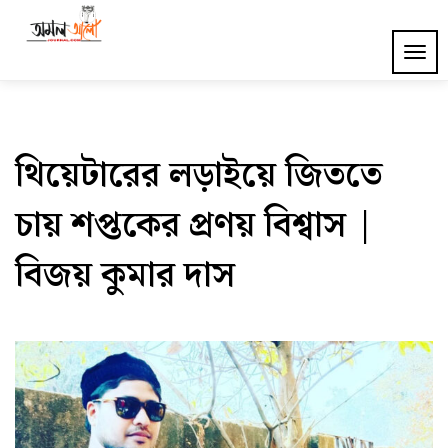
Skip
to
Amal Alo Journal
TOG
content
NAV
থিয়েটারের লড়াইয়ে জিততে
চায় শপ্তকের প্রণয় বিশ্বাস |
বিজয় কুমার দাস