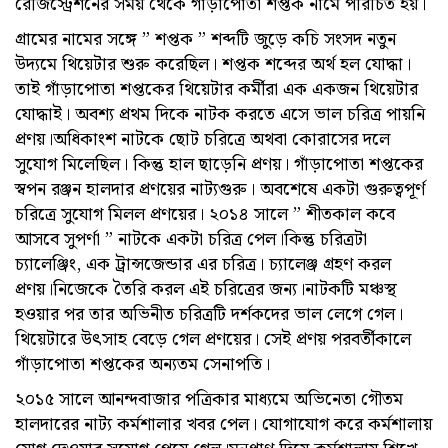
রেজিস্ট্রেশনের সময় থেকে গাঁড়াপোতা শপ্তক নামে পরিচিত হয়।
গ্রামের নামের সঙ্গে ” শপ্তক ” শব্দটি জুড়ে কচি সংসদ নতুন
উদ্যমে থিয়েটার শুরু করেছিল। শপ্তক শব্দের অর্থ হল যোদ্ধা।
তাই গাঁড়াপোতা শপ্তকের থিয়েটার কর্মীরা এক একজন থিয়েটার
যোদ্ধাই। অবশ্য প্রথম দিকে নাটক করতে এসে ভাল চরিত্র পায়নি
প্রণয়।অধিকাংশ নাটকে ছোট চরিত্রে অথবা কোরাসের দলে
সুযোগ মিলেছিল। কিন্তু হাল ছাড়েনি প্রণয়। গাঁড়াপোতা শপ্তকের
স্বপন রঞ্জন হালদার প্রণয়ের নাট্যগুরু। অবশেষে একটা গুরুত্বপূর্ণ
চরিত্রে সুযোগ মিলল প্রণয়ের। ২০১৪ সালে ” শীতকাল কবে
আসবে সুপর্ণা ” নাটকে একটা চরিত্র পেল।কিন্তু চরিত্রটা
চ্যালেঞ্জিং, এক ট্রান্সজেন্ডার এর চরিত্র। চ্যালেঞ্জ গ্রহণ করল
প্রণয়।নিজেকে তৈরি করল এই চরিত্রের জন্য।নাটকটি মঞ্চস্থ
হওয়ার পর তার অভিনীত চরিত্রটি দর্শকদের ভাল লেগে গেল।
থিয়েটারে উৎসাহ বেড়ে গেল প্রণয়ের। সেই প্রণয় পরবর্তীকালে
গাঁড়াপোতা শপ্তকের অন্যতম সেনাপতি।
২০১৫ সালে আনন্দবাজার পত্রিকার মাধ্যমে অভিনেতা গৌতম
হালদারের নাট্য কর্মশালার খবর পেল। যোগাযোগ করে কর্মশালায়