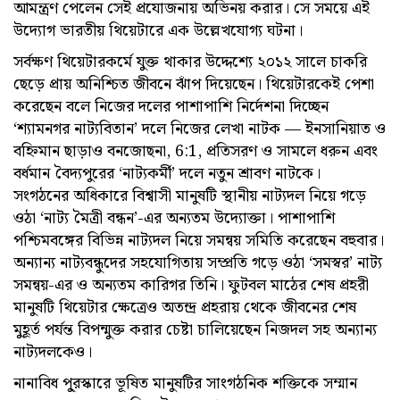
আমন্ত্রণ পেলেন সেই প্রযোজনায় অভিনয় করার। সে সময়ে এই
উদ্যোগ ভারতীয় থিয়েটারে এক উল্লেখযোগ্য ঘটনা।
সর্বক্ষণ থিয়েটারকর্মে যুক্ত থাকার উদ্দেশ্যে ২০১২ সালে চাকরি
ছেড়ে প্রায় অনিশ্চিত জীবনে ঝাঁপ দিয়েছেন। থিয়েটারকেই পেশা
করেছেন বলে নিজের দলের পাশাপাশি নির্দেশনা দিচ্ছেন
‘শ্যামনগর নাট্যবিতান’ দলে নিজের লেখা নাটক — ইনসানিয়াত ও
বহ্নিমান ছাড়াও বনজোছনা, 6:1, প্রতিসরণ ও সামলে ধরুন এবং
বর্ধমান বৈদ্যপুরের ‘নাট্যকর্মী’ দলে নতুন শ্রাবণ নাটকে।
সংগঠনের অধিকারে বিশ্বাসী মানুষটি স্থানীয় নাট্যদল নিয়ে গড়ে
ওঠা ‘নাট্য মৈত্রী বন্ধন’-এর অন্যতম উদ্যোক্তা। পাশাপাশি
পশ্চিমবঙ্গের বিভিন্ন নাট্যদল নিয়ে সমন্বয় সমিতি করেছেন বহুবার।
অন‌্যান্য নাট্যবন্ধুদের সহযোগিতায় সম্প্রতি গড়ে ওঠা ‘সমস্বর’ নাট্য
সমন্বয়-এর ও অন্যতম কারিগর তিনি। ফুটবল মাঠের শেষ প্রহরী
মানুষটি থিয়েটার ক্ষেত্রেও অতন্দ্র প্রহরায় থেকে জীবনের শেষ
মুহূর্ত পর্যন্ত বিপন্মুক্ত করার চেষ্টা চালিয়েছেন নিজদল সহ অন্যান্য
নাট্যদলকেও।
নানাবিধ পু্রস্কারে ভূষিত মানুষটির সাংগঠনিক শক্তিকে সম্মান