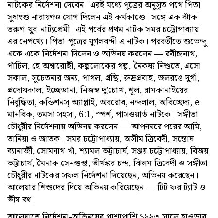
নাটকের নির্দেশনা দেবেন। এর‌ই মধ্যে পুত্রের অনুসৃত পথে পিতা
সুধাংশু নারায়ণও যোগ দিলেন এই কর্মকাণ্ডে। সঙ্গে এক ঝাঁক
তরুণ-যুব-নাট্যপ্রেমী। এই পর্বের প্রথম নাটক সমর চট্টোপাধ্যায়-
এর নেপথ্যে। পিতা-পুত্রের যুগলবন্দী এ নাটক। পরবর্তীতে শুভেন্দু
একে একে নির্দেশনা দিলেন ও অভিনয় করলেন — রবীন্দ্রনাথ,
পাঁচিল, হে অশ্বারোহী, কল্পলোকের গল্প, নৈকষ্য নিশুতে, এসো
সকাল, সুচেতনার জন্য, পাগল, গ্রন্থি, রুদ্রপ্রবাহ, জলরঙে দুর্গা,
প্রদোষকাল, ইচ্ছেডানা, নিজস্ব দু’চোখ, শূল, রামকানাইয়ের
নির্বুদ্ধিতা, কন্ডিশনস্ অ্যাপ্লাই, অবরোধ, নন্দলাল, অবিচ্ছেদ্য, e-
মানবিক, তমসা সহসা, 6:1, স্পর্শ, পাসওয়ার্ড নাটকে। সঙ্গীতা
চৌধুরীর নির্দেশনায় অভিনয় করলেন — আপনঘরে পরের আমি,
তানিয়া ও জাতক। সমর চট্টোপাধ্যায়, অসীম ত্রিবেদী, সন্তোষ
ব্যানার্জী, সোমনাথ খাঁ, শ্যামল ভট্টাচার্য, সঞ্জয় চট্টোপাধ্যায়, বিজয়
ভট্টাচার্য, মৈনাক সেনগুপ্ত, তীর্থঙ্কর চন্দ, ঝিলম ত্রিবেদী ও সঙ্গীতা
চৌধুরীর নাটকের সফল নির্দেশনা দিয়েছেন, অভিনয় করেছেন।
আলেয়ার শিশুদের দিয়ে অভিনয় করিয়েছেন — টিট ফর ট্যাট ও
ভীম বধ।
আলেয়াতে নির্দেশনা-অভিনয়ের পাশাপাশি ১৯৯৩ সালে হাওড়ার