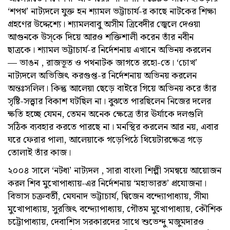
‘শপথ’ নাট্যদলে যুক্ত হন শ্যামল ভট্টাচার্য-র কাছে নাটকের শিক্ষা
গ্রহণের উদ্দেশ্যে। শ্যামলবাবু অসীম ত্রিবেদীর জ্বেলে দেওয়া
আগুনকে উস্‌কে দিয়ে আরও শক্তিশালী করেন তাঁর নবীন
ছাত্রকে। শ্যামল ভট্টাচার্য-র নির্দেশনায় এখানে অভিনয় করলেন
— ভাঙন , রাজভূত ও পথনাটক জাগতে রহো-তে। ‘চোখ’
নাট্যদলে অভিজিৎ করগুপ্ত-র নির্দেশনায় অভিনয় করলেন
অন্তঃসলিল। কিন্তু আলেয়া ছেড়ে বাইরে গিয়ে অভিনয় করে তাঁর
সৃষ্টি-সত্ত্বার বিকাশ ঘটছিল না। বুঝতে পারছিলেন নিজের দলের
ক্ষতি হচ্ছে যেমন, তেমন অনেক ক্ষেত্রে তাঁর ঊর্যাকে দলগুলি
সঠিক ব্যবহার করতে পারছে না। মনস্থির করলেন আর নয়, এবার
ঘরে ফেরার পালা, আলেয়াকে গড়েপিঠে থিয়েটারক্ষেত্র গড়ে
তোলাই তাঁর কাজ।
২০০৪ সালে ‘নটধা’ নাট্যদল , সারা বাংলা শিল্পী সমন্বয়ে আয়োজন
করল শিব মুখোপাধ্যায়-এর নির্দেশনায় ‘মহাভারত’ প্রযোজনা।
বিভাস চক্রবর্তী, মেঘনাদ ভট্টাচার্য, দ্বিজেন বন্দ্যোপাধ্যায়, সীমা
মুখোপাধ্যায়, সুরজিৎ বন্দ্যোপাধ্যায়, গৌতম মুখোপাধ্যায়, কৌশিক
চট্টোপাধ্যায়, দেবাশিস সরকারদের সাথে শুভেন্দু মজুমদারও