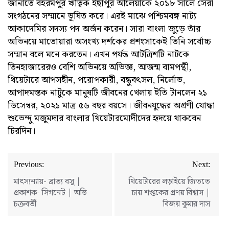
জানাতে বহরমপুর ঋত্বিক ইছাপুর আলেয়াকে ২০১৮ সালে সেরা
সংগঠনের সম্মানে ভূষিত করে। এরই মাঝে পশ্চিমবঙ্গ নাট্য‌
আকাদেমির সদস্য পদ অর্জন করেন। সারা বাংলা জুড়ে তাঁর
অভিনয়ে মাতোয়ারা অসংখ্য দর্শকের প্রশংসাকেই তিনি সর্বোচ্চ
সম্মান বলে মনে করতেন। এখন পর্যন্ত আটত্রিশটি নাটকে
তিনহাজারেরও বেশি অভিনয়ে অভিজ্ঞ, আজন্ম বামপন্থী,
থিয়েটারে আপসহীন, পরোপকারী, বন্ধুবৎসল, নির্লোভ,
আপাদমস্তক নাটুকে মানুষটি জীবনের খেলায় ইতি টানলেন ২১
ডিসেম্বর, ২০২১ মাত্র ৫৬ বছর বয়সে। জীবনযুদ্ধের অগ্রণী যোদ্ধা
শুভেন্দু মজুমদার বাংলার থিয়েটারমোদীদের হৃদয়ে থাকবেন
চিরদিন।
Post
Previous:
Next:
navigation
মাৎস্যন্যায়- ব্রাত্য বসু |
থিয়েটারের লড়াইয়ে জিততে
প্রকাশক- সিগনেট | অভি
চায় শপ্তকের প্রণয় বিশ্বাস |
চক্রবর্তী
বিজয় কুমার দাস