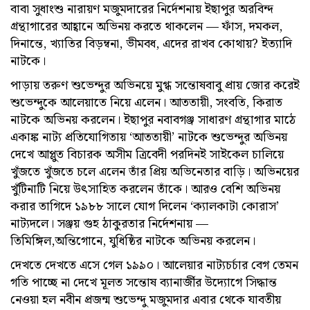
বাবা সুধাংশু নারায়ণ মজুমদারের নির্দেশনায় ইছাপুর অরবিন্দ
গ্রন্থাগারের আহ্বানে অভিনয় করতে থাকলেন — ফাঁস, দমকল,
দিনান্তে, খ্যাতির বিড়ম্বনা, ভীমবধ, এদের রাখব কোথায়? ইত্যাদি
নাটকে।
পাড়ায় তরুণ শুভেন্দুর অভিনয়ে মুগ্ধ সন্তোষবাবু প্রায় জোর করেই
শুভেন্দুকে আলেয়াতে নিয়ে এলেন। আততায়ী, সংবতি, কিরাত
নাটকে অভিনয় করলেন। ইছাপুর নবাবগঞ্জ সাধারণ গ্রন্থাগার মাঠে
একাঙ্ক নাট্য প্রতিযোগিতায় ‘আততায়ী’ নাটকে শুভেন্দুর অভিনয়
দেখে আপ্লুত বিচারক অসীম ত্রিবেদী পরদিন‌ই সাইকেল চালিয়ে
খুঁজতে খুঁজতে চলে এলেন তাঁর প্রিয় অভিনেতার বাড়ি। অভিনয়ের
খুঁটিনাটি নিয়ে উৎসাহিত করলেন তাঁকে। আরও বেশি অভিনয়
করার তাগিদে ১৯৮৮ সালে যোগ দিলেন ‘ক্যালকাটা কোরাস’
নাট্যদলে। সঞ্জয় গুহ ঠাকুরতার নির্দেশনায় —
তিমিঙ্গিল,অন্তিগোনে, যুধিষ্ঠির নাটকে অভিনয় করলেন।
দেখতে দেখতে এসে গেল ১৯৯০। আলেয়ার নাট্যচর্চার বেগ তেমন
গতি পাচ্ছে না দেখে মূলত সন্তোষ ব্যানার্জীর উদ্যোগে সিদ্ধান্ত
নেওয়া হল নবীন প্রজন্ম শুভেন্দু মজুমদার এবার থেকে যাবতীয়