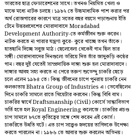
ভারতের ছাত্র ফেডারেশনের সাথে। তখনও নিয়মিত খেলা ও
মাঝে মধ্যে নাটক চলছে। ১৯৮২ তে উচ্চমাধ্যমিক পাশ করার পর
অর্থ রোজগারের কারণে মাত্র সতের বছর বয়সে পড়াশুনায় ইতি
টেনে উত্তরপ্রদেশের মোরাদাবাদে Moradabad
Development Authority-তে কর্মজীবন শুরু করেন।
নাটক করতে না পারার যন্ত্রণা কুরে- কুরে খাচ্ছে তখন তাঁকে।
হাতছানি দিচ্ছে সবুজ মাঠ। ছেলেবেলা থেকেই গান ছিল তার
সঙ্গী। মোরাদাবাদের দিনগুলো ভরিয়ে দিত তাঁর জাদুকড়ি কন্ঠের
গান। বছর দুই যেতেই সাম্প্রদায়িক দাঙ্গা শুরু হল মোরাদাবাদে।
দাঙ্গার আবহ সহ্য করতে না পেরে তরুণ শুভেন্দু চাকরি ছেড়ে
চলে এলেন ১৯৮৪ তে। কিন্তু জীবনের চাপে পুনরায় চাকরি নেন
কলকাতায় Bhatra Group of Industries এ। ভেবেছিলেন
দিনে চাকরি সামলে রাতে থিয়েটার করবেন। কিন্তু বিধি বাম।‌
চাকরির স্বার্থে Draftsmanship (Civil) কোর্সে সান্ধ্যবিভাগ
ভর্তি হতে হল Royal Engineering কলেজে। চাকরির প্রচণ্ড
চাপ সামলে ৮৭তে কৃতিত্বের সঙ্গে শেষ করেন এই কোর্স।
চাকরিতে উন্নতি ঘটে। এত চাপ সত্ত্বেও হৃদয়ের তাগিদকে উপেক্ষা
করতে পারলেন না। ১৯৮৬ তে আবার শুরু করলেন অভিনয়।