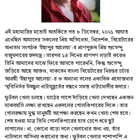
এই মহামারির মতোই অতর্কিতে গত ৮ ডিসেম্বর, ২০২১ আঘাত
এনেছিল আমাদের সকলের প্রিয় অভিনেতা, নিদের্শক, থিয়েটারের
অন্যতম সংগঠক ‘ইছাপুর আলেয়া’-র প্রাণপুরুষ প্রিয় শুভেন্দু
মজুমদারের হৃদযন্ত্র। তারপর ১৪ দিনের প্রাণপণ লড়াই করেও
তিনি আমাদের মাঝে ফিরে আসতে পারেননি, কিন্তু শুভেন্দু
জড়িয়ে আছে আজ‌ও, থাকবেন বাংলা থিয়েটারের নিরন্তর চর্চায়
আগ্রহী ‘ইছাপুর আলেয়া’-র ও অন্যান্য দলের একাধিক প্রযোজনার
স্মৃতিনির্ভর উজ্জ্বল নাট্যমুহূর্তের বন্ধনে সমস্ত নাট্যমোদীর হৃদয়ে।
ফুটবল খেলা চলছে। মাঠের পাশে দাঁড়িয়ে খেলা দেখছেন একজন
মাঝবয়সি‌।লক্ষ্য রাখছেন একদলের গোলকিপারের দিকে। তার
গোলরক্ষায় মুগ্ধ মানুষটি অপেক্ষা করছেন কখন খেলা শেষ হবে।
শেষ হওয়া মাত্র তিনি গোলকিপারের হাত চেপে ধরে ছুট
লাগালেন। না, কোনো বড়ো দলে খেলানোর জন্য নয়, তাঁর
নাট্যদলে অভিনয় করানোর জন্য। ফুটবল খেলার পাশাপাশি এ