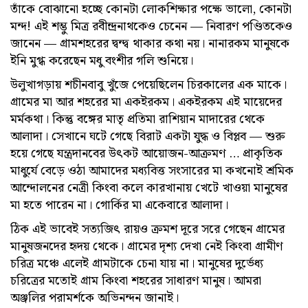
তাঁকে বোঝানো হচ্ছে কোনটা লোকশিক্ষার পক্ষে ভালো, কোনটা
মন্দ! এই শম্ভু মিত্র রবীন্দ্রনাথকেও চেনেন — নিবারণ পণ্ডিতকেও
জানেন — গ্রামশহরের দ্বন্দ্ব থাকার কথা নয়। নানারকম মানুষকে
ইনি মুগ্ধ করেছেন মধু বংশীর গলি শুনিয়ে।
উলুখাগড়ায় শচীনবাবু খুঁজে পেয়েছিলেন চিরকালের এক মাকে।
গ্রামের মা আর শহরের মা এক‌ইরকম। এক‌ইরকম এই মায়েদের
মর্মকথা। কিন্তু বঙ্গের মাতৃ প্রতিমা রাশিয়ান মাদারের থেকে
আলাদা। সেখানে ঘটে গেছে বিরাট একটা যুদ্ধ ও বিপ্লব — শুরু
হয়ে গেছে যন্ত্রদানবের উৎকট আয়োজন-আক্রমণ … প্রাকৃতিক
মাধুর্যে বেড়ে ওঠা আমাদের মধ্যবিত্ত সংসারের মা কখনোই শ্রমিক
আন্দোলনের নেত্রী কিংবা কলে কারখানায় খেটে খাওয়া মানুষের
মা হতে পারেন না। গোর্কির মা একেবারে আলাদা।
ঠিক এই ভাবেই সত্যজিৎ রায়‌ও ক্রমশ দূরে সরে গেছেন গ্রামের
মানুষজনদের হৃদয় থেকে। গ্রামের দৃশ্য দেখা নেই কিংবা গ্রামীণ
চরিত্র মঞ্চে এলেই গ্রামটাকে চেনা যায় না। মানুষের দুর্ভেধ্য
চরিত্রের মতোই গ্রাম কিংবা শহরের সাধারণ মানুষ। আমরা
অঞ্জলির পরামর্শকে অভিনন্দন জানাই।