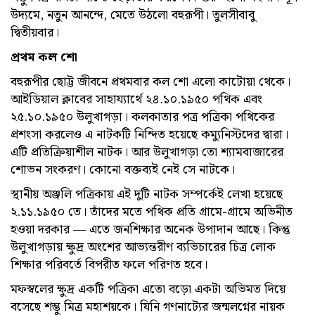
উদ্যমে, নতুন আনন্দে, মেতে উঠলো বহুরূপী। তুলসীবাবু
দ্বিতীয়বার।
প্রথম কল শো
বহুরূপীর ছোট্ট জীবনে প্রথমবার কল শো এলো কাটোয়া থেকে।
আইডিয়াল ক্লাবের সাহায্যার্থে ২৪.১০.১৯৫০ পথিক এবং
২৫.১০.১৯৫০ উলুখাগড়া। কলকাতার পত্র পত্রিকা পথিকের
প্রশংসা করলেও এ নাটকটি নিন্দিত হয়েছে কম্যুনিস্টদের দ্বারা।
এটি প্রতিক্রিয়াশীল নাটক। আর উলুখাগড়া তো শ্যামবাজারের
শোভন সংকরণ। কোনো বক্তব্য‌ই নেই সে নাটকে।
স্থানীয় অঞ্জলি পত্রিকায় এই দুটি নাটক সম্পর্কেই লেখা হয়েছে
২.১১.১৯৫০ তে। তাঁদের মতে পথিক প্রতি গ্রামে-গ্রামে অভিনীত
হ‌ওয়া দরকার — এতে জনশিক্ষার অনেক উপাদান আছে। কিন্তু
উলুখাগড়ায় ক্ষুদ্র অংশের আভ্যন্তরীণ ব্যভিচারের চিত্র লোক
শিক্ষার পরিবর্তে বিপরীত ফলে পরিণত হবে।
মফস্বলের ক্ষুদ্র একটি পত্রিকা এতো বড়ো একটা অভিমত দিয়ে
বসেছে শম্ভু মিত্র মহাশয়কে। যিনি গণনাট্যের জন্মলগ্নের নায়ক