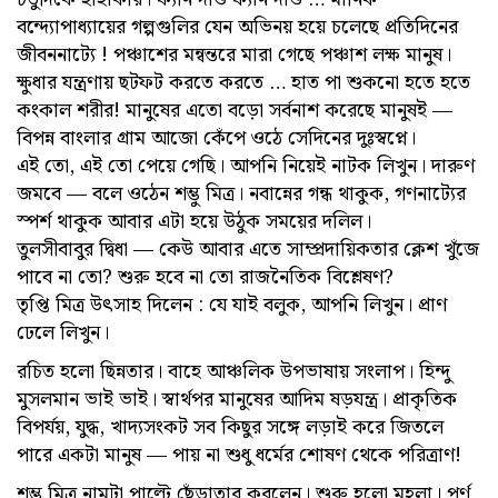
বন্দ্যোপাধ্যায়ের গল্পগুলির যেন অভিনয় হয়ে চলেছে প্রতিদিনের
জীবননাট্যে ! পঞ্চাশের মন্বন্তরে মারা গেছে পঞ্চাশ লক্ষ মানুষ।
ক্ষুধার যন্ত্রণায় ছটফট করতে করতে … হাত পা শুকনো হতে হতে
কংকাল শরীর! মানুষের এতো বড়ো সর্বনাশ করেছে মানুষ‌ই —
বিপন্ন বাংলার গ্রাম আজো কেঁপে ওঠে সেদিনের দুঃস্বপ্নে।
এই তো, এই তো পেয়ে গেছি। আপনি নিয়েই নাটক লিখুন। দারুণ
জমবে — বলে ওঠেন শম্ভু মিত্র। নবান্নের গন্ধ থাকুক, গণনাট্যের
স্পর্শ থাকুক আবার এটা হয়ে উঠুক সময়ের দলিল।
তুলসীবাবুর দ্বিধা — কেউ আবার এতে সাম্প্রদায়িকতার ক্লেশ খুঁজে
পাবে না তো? শুরু হবে না তো রাজনৈতিক বিশ্লেষণ?
তৃপ্তি মিত্র উৎসাহ দিলেন : যে যাই বলুক, আপনি লিখুন। প্রাণ
ঢেলে লিখুন।
রচিত হলো ছিন্নতার। বাহে আঞ্চলিক উপভাষায় সংলাপ। হিন্দু
মুসলমান ভাই ভাই। স্বার্থপর মানুষের আদিম ষড়যন্ত্র। প্রাকৃতিক
বিপর্যয়, যুদ্ধ, খাদ্যসংকট সব কিছুর সঙ্গে লড়াই করে জিতলে
পারে একটা মানুষ — পায় না শুধু ধর্মের শোষণ থেকে পরিত্রাণ!
শম্ভু মিত্র নামটা পাল্টে ছেঁড়াতার করলেন। শুরু হলো মহলা। পূর্ণ