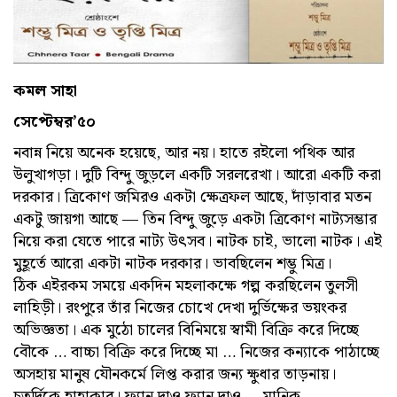
কমল সাহা
সেপ্টেম্বর’৫০
নবান্ন নিয়ে অনেক হয়েছে, আর নয়। হাতে র‌ইলো পথিক আর
উলুখাগড়া। দুটি বিন্দু জুড়লে একটি সরলরেখা। আরো একটি করা
দরকার। ত্রিকোণ জমির‌ও একটা ক্ষেত্রফল আছে, দাঁড়াবার মতন
একটু জায়গা আছে — তিন বিন্দু জুড়ে একটা ত্রিকোণ নাট্যসম্ভার
নিয়ে করা যেতে পারে নাট্য উৎসব। নাটক চাই, ভালো নাটক। এই
মুহূর্তে আরো একটা নাটক দরকার। ভাবছিলেন শম্ভু মিত্র।
ঠিক এইরকম সময়ে একদিন মহলাকক্ষে গল্প করছিলেন তুলসী
লাহিড়ী। রংপুরে তাঁর নিজের চোখে দেখা দুর্ভিক্ষের ভয়ংকর
অভিজ্ঞতা। এক মুঠো চালের বিনিময়ে স্বামী বিক্রি করে দিচ্ছে
বৌকে … বাচ্চা বিক্রি করে দিচ্ছে মা … নিজের কন্যাকে পাঠাচ্ছে
অসহায় মানুষ যৌনকর্মে লিপ্ত করার জন্য ক্ষুধার তাড়নায়।
চতুর্দিকে হাহাকার। ফ্যান দাও ফ্যান দাও … মানিক