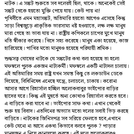
নাটক। এ সঙ্কট শুরুতে সব দলেরই ছিল, থাকে। অনেকেই সেই
সঙ্কট থেকে হয়তো মুক্তি পেয়ে যায়। কেউ পায় না!
পৃথিবীতে এমন মহাসঙ্কট, অতিমারি হয়তো আগেও এসেছে কিন্তু
সাড়া বিশ্বজুড়ে প্রাকৃতিক ভারসাম্য নষ্ট হওয়াতে, লক্ষ লক্ষ মানুষ
মারা গেছে তা ভাবা যায় না। রাষ্ট্রীয় কপিকলে চাপের মুখে মানুষ
নতি স্বীকার করেছে। খিদে সহ্য করেছে। মানুষ একা হয়েছে, কাজ
হারিয়েছে। পাখির মতো মানুষও হয়েছে পরিযায়ী শ্রমিক।
শুদ্ধসত্ব ঘোষের নাটকে যে সঙ্কটের কথা বলা হয়েছে তা হলো
মফস্বলে পুলক একজন নাট্যকর্মী। মফস্বলে একটি নাট্যদল চালায়।
এই অতিমারির সময় রাষ্ট্র যখন সমস্ত কিছু তে লকডাউন ডেকে
দিয়েছে, বিধিনিষেধ এনেছে যন্ত্রে, চলাচলে, চাকায়। করোনা
আসার আগে রিহার্সাল হচ্ছিল অলোকবাবুর ভাইপোর বাড়ির
ছাদের ঘরে। কিন্তু এই মুহুর্তে অন্য কোথাও রিহার্সাল করতে হবে।
এ বাড়িতে করা যাবে না। ভাইপোর সাফ কথা। এখান থেকেই
শুরু হয় বিবাদ। এতদিনের অভ্যাস মতো দলের সবাই ভিড় করছে
বাড়িতে। নাটকের জিনিসপত্র সব সরিয়ে ফেলতে হবে,এখানে
কেউ যেনো না আসে একথা কিভাবে বলবে পুলক ? পাড়ার
মানুষজন এ নিয়ে কানাঘুষো করছে। এই দলে অলোকবাবুও