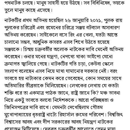
পথনাটক চলছে। মানুষ সাহসী হয়ে উঠছে। সব বিধিনিষেধ, ভয়কে
ভুলে মানুষ কাছে এসেছে।
নাটকটির প্রথম অভিনয় হয়েছিল ২৬ জানুয়ারি ২০২১, পুলক রায়
পুলকের চরিত্রেই এবং রমেনের চরিত্রে সঞ্জয় বটব্যাল অসাধারণ
অভিনয় করেছেন। সাইকেলে বসে রিং এর খেলা, যতটা আস্তে
চালানো সম্ভব, আধুনিক কসরত এসব শিখে উঠতে হয়েছে
সঞ্জয়কে। চিন্ময় চক্রবর্তীর অলোক নাটকের দাবি মেনেই অভিনয়
করেছেন। ওনার মনের যন্ত্রণা, নেপথ্যে থাকা ভাইপো যেনো
ক্রমাগত জ্বালিয়ে গেছে। নাটকটির গতি চড়া, কেউবা স্কেলে
সংলাপ বলেছেন এসব নিয়ে মাথা ঘামানোর দরকার নেই। বরং
ভাবতে হয় নাট্যকার কেমন করে ভেবেছেন, কোন সময়ের সাথে
অতিমারির তীব্রতাকে মিলিয়েছেন। লেখকের লেখায় যে কতটা
শক্তি ধরে তা একমাত্র পাঠক জানে, রাষ্ট্র জানে কি? মঞ্চ ভাবনা
নিয়ে একটু ভাবতে বলবো নির্দেশককে। আরো পরিচ্ছন্নতা ও
জিনিসপত্রের দাবি রাখে। যেমনটা দেখেছিলাম গৌতম
মুখোপাধ্যায়ের ধৃতরাষ্ট্র নাট্যে রিহার্সাল রুমের পরিবেশ। বিশ্বজিৎ
বিশ্বাসের আবহ এবং দীপ সরকারের আবহ নিয়ন্ত্রণ নাটকের
প্রয়োজন মিটিয়েছে। দেবব্রত চক্রবর্ত্তীর আলোতে তেমন মায়া