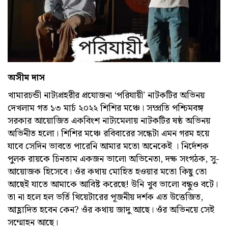
অসীম দাস
খামারচন্ডী নাট্যপ্রহরীর প্রযোজনা ‘পরিযায়ী’ নাটকটির অভিনয়
দেখলাম গত ১৩ মার্চ ২০২২ শিশির মঞ্চে। সম্প্রতি পশ্চিমবঙ্গ
সরকার আয়োজিত একবিংশ নাট্যমেলায় নাটকটির ষষ্ঠ অভিনয়
অভিনীত হলো। শিশির মঞ্চে রবিবারের সন্ধেটা এমন গরম হয়ে
যাবে সেদিন ভাবতে পারেনি আমার মতো অনেকেই । নির্দেশক
পুলক রায়কে চিনতাম একজন ভালো অভিনেতা, দক্ষ সংগঠক, সু-
আয়োজক হিসেবে। ওঁর কথায় মোহিত হওয়ার মতো কিছু তো
আছেই যাতে আমাকে আবিষ্ট করেছে! উনি খুব ভালো বন্ধুও বটে।
তা না হলে হল ভর্তি থিয়েটারের পূজনীয় দর্শক এত উত্তেজিত,
আহ্লাদিত হবেন কেন? ওঁর কথায় জাদু আছে। ওঁর অভিনয়ে সেই
সম্মোহন আছে।