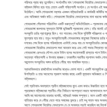
পরিসরে প্রায় ঝড় তুলেছিল। সংগঠনটির নাম ‘গোবরডাঙ্গা থিয়েটার ফেডারেশন।
নাট্যদল মিলিত হয়ে গড়ে তোলে একটি শক্তিশালী সংগঠন। যে সংগঠন এই অঞ্চলের নাট
উঠেছিল। আমি গোবরডাঙ্গা নক্‌সার একজন নাট্যচর্চাকারী ও কার্যকরী কমিটির সদস
এবং অভিজ্ঞতা অর্জন করি। গোবরডাঙ্গা থিয়েটার ফেডারেশনের নানা ধরনের কর
গোবরডাঙ্গা পৌরসভা পরিচালিত একটি গুরুত্বপূর্ণ অডিটোরিয়াম – প্রমথনাথ
গোবরডাঙ্গা জনপদের সুসন্তান বিশিষ্ট ভূবিজ্ঞানী প্রমথনাথ বোস। তাঁর নামে
সংস্কৃতি চর্চার প্রাণকেন্দ্র ছিল। গত শতকের শেষ দিকে সুনির্দিষ্ট পরিকল্পনা
মৃতপ্রায় হয়ে যায়। তবুও সংস্কৃতিপ্রেমী গোবরডাঙ্গার মানুষেরা নিজেদের চর্চার
দশকের শেষ দিকে হলের পরিকাঠামো এতটাই ভেঙে যায় যে সংস্কৃতিচর্চার কোনর
গোবরডাঙ্গা থিয়েটার ফেডারেশন সভা আহবান করে এবং সেই সভায় সিদ্ধান্ত হ
গোবরডাঙ্গা রেলওয়ে স্টেশন থেকে টাউন হলের সংযোগকারী রাস্তার পাশে টাউন 
অত্যন্ত শক্তিশালী ও উৎসাহ ব্যজ্ঞক। তৎকালীন স্থানীয় প্রশাসন অর্থাৎ গোব
আন্দোলন সংস্কৃতির অঙ্গন ছাড়িয়ে পৌঁছে যায় সামাজিক স্তরে।
স্বাভাবিকভাবে রাজনৈতিক দলগুলির মধ্যেও দোলা লাগে। একটি সাংস্কৃতিক কেন্
উপস্থিতি ও তার আবেগের প্রকাশ আমার কাছে একটি মূল্যবান অভিজ্ঞতা ও শিক্
নাট্যমহলে।
সেই প্রতিবাদ-অবস্থানে প্রবীন নাট্যজনেদের মুখে এমন কথাও উচ্চারিত হতে শুন
প্রয়োজনে নাট্যজনেরা স্থানীয় পৌর নির্বাচনে অংশগ্রহণ করবে আলাদাভাবে 
আমি বহু আলোচনায় বারবার বলেছি, নাট্যচর্চা সমাজ সম্পৃক্ত। ফলে একটি নাট্
হাতিয়ার করে যে পৌঁছে যেতে পারে সমাজের অন্দরে। চাই শুধু সাহস আর স
আগে গোবরডাঙ্গা থিয়েটার ফেডারেশন যে যে সংঘবদ্ধ লড়াই করেছিল বহু বিতর্ক