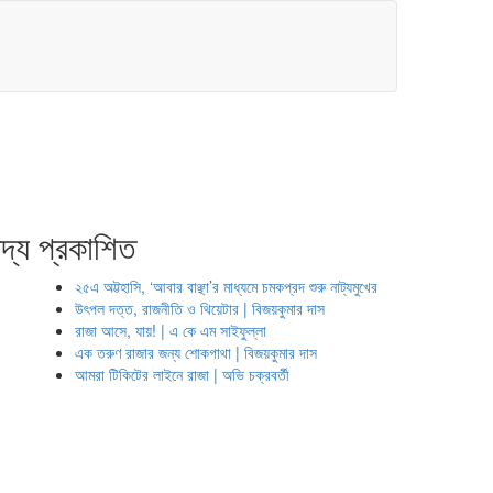
দ্য প্রকাশিত
২৫এ অট্টহাসি, ‘আবার বাঞ্ছা’র মাধ্যমে চমকপ্রদ শুরু নাট্যমুখের
উৎপল দত্ত, রাজনীতি ও থিয়েটার | বিজয়কুমার দাস
রাজা আসে, যায়! | এ কে এম সাইফুল্লা
এক তরুণ রাজার জন্য শোকগাথা | বিজয়কুমার দাস
আমরা টিকিটের লাইনে রাজা | অভি চক্রবর্তী