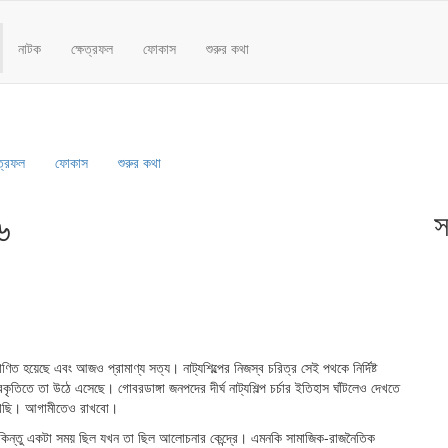
নাটক
ক্ষেত্রফল
ফোকাস
শুরুর কথা
েত্রফল
ফোকাস
শুরুর কথা
৬
স
িত হয়েছে এবং আজ‌ও প্রামাণ্য সত্য। নাট্যশিল্পের নিজস্ব চরিত্র সেই পথকে নির্দিষ্ট
ৃতিতে তা উঠে এসেছে। গোবরডাঙ্গা জনপদের দীর্ঘ নাট্যশিল্প চর্চার ইতিহাস ঘাঁটলেও দেখতে
রেখেছি। আগামীতেও রাখবো।
কিন্তু একটা সময় ছিল যখন তা ছিল আলোচনার কেন্দ্রে। এমনকি সামাজিক-রাজনৈতিক