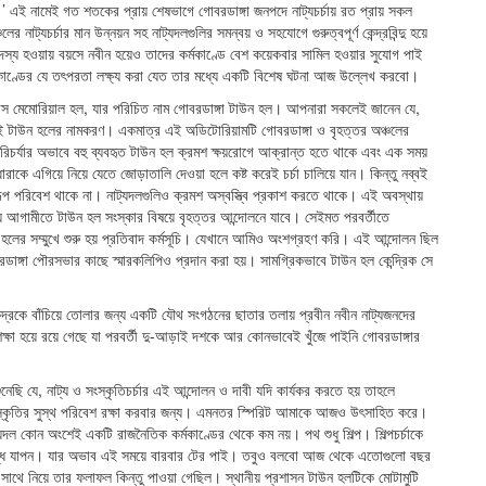
’ এই নামেই গত শতকের প্রায় শেষভাগে গোবরডাঙ্গা জনপদে নাট্যচর্চায় রত প্রায় সকল
্যচর্চার মান উন্নয়ন সহ নাট্যদলগুলির সমন্বয় ও সহযোগে গুরুত্বপূর্ণ কেন্দ্রবিন্দু হয়ে
্য হ‌ওয়ায় বয়সে নবীন হয়েও তাদের কর্মকাণ্ডে বেশ কয়েকবার সামিল হ‌ওয়ার সুযোগ পাই
্মকাণ্ডের যে তৎপরতা লক্ষ্য করা যেত তার মধ্যে একটি বিশেষ ঘটনা আজ উল্লেখ করবো।
 বোস মেমোরিয়াল হল, যার পরিচিত নাম গোবরডাঙ্গা টাউন হল। আপনারা সকলেই জানেন যে,
ই এই টাউন হলের নামকরণ। একমাত্র এই অডিটোরিয়ামটি গোবরডাঙ্গা ও বৃহত্তর অঞ্চলের
 ও পরিচর্যার অভাবে বহু ব্যবহৃত টাউন হল ক্রমশ ক্ষয়রোগে আক্রান্ত হতে থাকে এবং এক সময়
 ধারাকে এগিয়ে নিয়ে যেতে জোড়াতালি দেওয়া হলে কষ্ট করেই চর্চা চালিয়ে যান। কিন্তু নব্বই
ূপ পরিবেশ থাকে না। নাট্যদলগুলিও ক্রমশ অস্বস্ত্বি প্রকাশ করতে থাকে। এই অবস্থায়
য় আগামীতে টাউন হল সংস্কার বিষয়ে বৃহত্তর আন্দোলনে যাবে। সেইমত পরবর্তীতে
হলের সম্মুখে শুরু হয় প্রতিবাদ কর্মসূচি। যেখানে আমিও অংশগ্রহণ করি। এই আন্দোলন ছিল
রডাঙ্গা পৌরসভার কাছে স্মারকলিপিও প্রদান করা হয়। সামগ্রিকভাবে টাউন হল কেন্দ্রিক সে
দ্রকে বাঁচিয়ে তোলার জন্য একটি যৌথ সংগঠনের ছাতার তলায় প্রবীন নবীন নাট্যজনদের
ষা হয়ে রয়ে গেছে যা পরবর্তী দু-আড়াই দশকে আর কোনভাবেই খুঁজে পাইনি গোবরডাঙ্গার
েছি যে, নাট্য ও সংস্কৃতিচর্চার এই আন্দোলন ও দাবী যদি কার্যকর করতে হয় তাহলে
সংস্কৃতির সুস্থ পরিবেশ রক্ষা করবার জন্য। এমনতর স্পিরিট আমাকে আজ‌ও উৎসাহিত করে।
যদল কোন অংশেই একটি রাজনৈতিক কর্মকাণ্ডের থেকে কম নয়। পথ শুধু শিল্প। শিল্পচর্চাকে
ংঘবদ্ধ যাপন। যার অভাব এই সময়ে বারবার টের পাই। তবুও বলবো আজ থেকে এতোগুলো বছর
 সাথে নিয়ে তার ফলাফল কিন্তু পাওয়া গেছিল। স্থানীয় প্রশাসন টাউন হলটিকে মোটামুটি