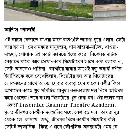
আশিস গোস্বামী
এই বয়সে বেড়াতে যাওয়া মানে কতগুলি জায়গা ঘুরে এলাম, সেটা
আর হয় না। সেখানকার মানুষজন, গান বাজনা-নাটক, খাওয়া-
দাওয়া, পোষাক এই সবটা জানতে ইচ্ছে করে। বিশেষত নাটক।
বেড়াতে যাবো আর সেখানকার থিয়েটারের সাথে কথা বলবো না,
সেটা ভাবতেও পারিনা। কাশ্মীরে যাবার আগেই বন্ধু ভবানী বশীর
ইয়াসিরকে বলে রেখেছিলাম, থিয়েটার হল আর থিয়েটারের
লোকজনের সাথে আড্ডা দেবার ব্যবস্থা যেন থাকে। বশীর কিন্তু
আমাদের কাছে খুব পরিচিত মানুষ। কলকাতায় দল নিয়ে অভিনয়
করে গেছেন। তবে বাংলা থিয়েটারে খুব চেনা নন। ওঁর দলের নাম
‘একতা’ Ensemble Kashmir Theatre Akademi,
মূলত শ্রীনগর কেন্দ্রীক দলগুলির মধ্যে বেশ বড় দল। আমরা দূর
থেকে লে- লাদাখ- জম্মু- শ্রীনগর নিয়ে কাশ্মীর থিয়েটার বলি।
সেটাই স্বাভাবিক। কিন্তু এখানে ভৌগলিক অবস্থানটা এমন যে