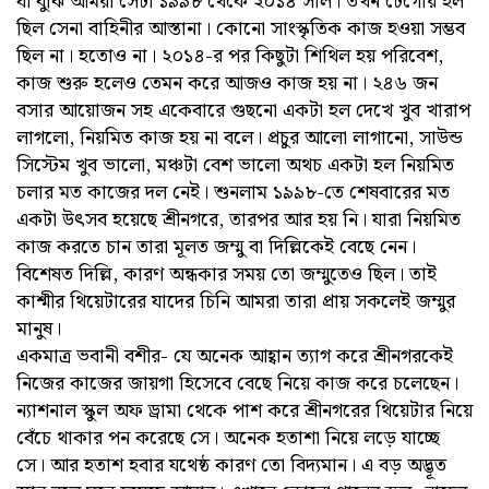
যা বুঝি আমরা সেটা ১৯৯৮ থেকে ২০১৪ সাল। তখন টেগোর হল
ছিল সেনা বাহিনীর আস্তানা। কোনো সাংস্কৃতিক কাজ হওয়া সম্ভব
ছিল না। হতোও না। ২০১৪-র পর কিছুটা শিথিল হয় পরিবেশ,
কাজ শুরু হলেও তেমন করে আজও কাজ হয় না। ২৪৬ জন
বসার আয়োজন সহ একেবারে গুছনো একটা হল দেখে খুব খারাপ
লাগলো, নিয়মিত কাজ হয় না বলে। প্রচুর আলো লাগানো, সাউন্ড
সিস্টেম খুব ভালো, মঞ্চটা বেশ ভালো অথচ একটা হল নিয়মিত
চলার মত কাজের দল নেই। শুনলাম ১৯৯৮-তে শেষবারের মত
একটা উৎসব হয়েছে শ্রীনগরে, তারপর আর হয় নি। যারা নিয়মিত
কাজ করতে চান তারা মূলত জম্মু বা দিল্লিকেই বেছে নেন।
বিশেষত দিল্লি, কারণ অন্ধকার সময় তো জম্মুতেও ছিল। তাই
কাশ্মীর থিয়েটারের যাদের চিনি আমরা তারা প্রায় সকলেই জম্মুর
মানুষ।
একমাত্র ভবানী বশীর- যে অনেক আহ্বান ত্যাগ করে শ্রীনগরকেই
নিজের কাজের জায়গা হিসেবে বেছে নিয়ে কাজ করে চলেছেন।
ন্যাশনাল স্কুল অফ ড্রামা থেকে পাশ করে শ্রীনগরের থিয়েটার নিয়ে
বেঁচে থাকার পন করেছে সে। অনেক হতাশা নিয়ে লড়ে যাচ্ছে
সে। আর হতাশ হবার যথেষ্ঠ কারণ তো বিদ্যমান। এ বড় অদ্ভূত