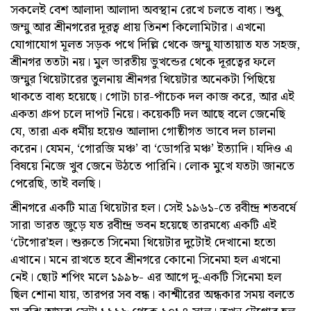
সকলেই বেশ আলাদা আলাদা অবস্থান রেখে চলতে বাধ্য। শুধু
জম্মু আর শ্রীনগরের দূরত্ব প্রায় তিনশ কিলোমিটার। এখনো
যোগাযোগ মূলত সড়ক পথে দিল্লি থেকে জম্মু যাতায়াত যত সহজ,
শ্রীনগর ততটা নয়। মুল ভারতীয় ভুখন্ডের থেকে দূরত্বের ফলে
জম্মুর থিয়েটারের তুলনায় শ্রীনগর থিয়েটার অনেকটা পিছিয়ে
থাকতে বাধ্য হয়েছে। গোটা চার-পাঁচেক দল কাজ করে, আর এই
একতা গ্রুপ চলে দাপট নিয়ে। কয়েকটি দল আছে বলে জেনেছি
যে, তারা এক ধর্মীয় হয়েও আলাদা গোষ্ঠীগত ভাবে দল চালনা
করেন। যেমন, ‘গোরজি মঞ্চ’ বা ‘ডোগরি মঞ্চ’ ইত্যাদি। যদিও এ
বিষয়ে নিজে খুব জেনে উঠতে পারিনি। লোক মুখে যতটা জানতে
পেরেছি, তাই বলছি।
শ্রীনগরে একটি মাত্র থিয়েটার হল। সেই ১৯৬১-তে রবীন্দ্র শতবর্ষে
সারা ভারত জুড়ে যত রবীন্দ্র ভবন হয়েছে তারমধ্যে একটি এই
‘টেগোর’হল। শুরুতে সিনেমা থিয়েটার দুটোই দেখানো হতো
এখানে। মনে রাখতে হবে শ্রীনগরে কোনো সিনেমা হল এখনো
নেই। ছোট শপিং মলে ১৯৯৮- এর আগে দু-একটি সিনেমা হল
ছিল শোনা যায়, তারপর সব বন্ধ। কাশ্মীরের অন্ধকার সময় বলতে