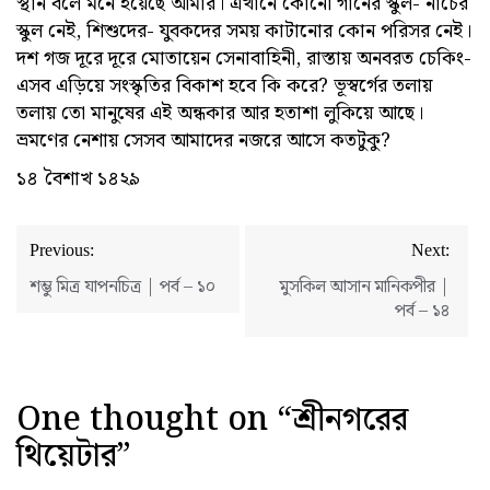
স্থান বলে মনে হয়েছে আমার। এখানে কোনো গানের স্কুল- নাচের
স্কুল নেই, শিশুদের- যুবকদের সময় কাটানোর কোন পরিসর নেই।
দশ গজ দূরে দূরে মোতায়েন সেনাবাহিনী, রাস্তায় অনবরত চেকিং-
এসব এড়িয়ে সংস্কৃতির বিকাশ হবে কি করে? ভূস্বর্গের তলায়
তলায় তো মানুষের এই অন্ধকার আর হতাশা লুকিয়ে আছে।
ভ্রমণের নেশায় সেসব আমাদের নজরে আসে কতটুকু?
১৪ বৈশাখ ১৪২৯
Post
Previous:
Next:
navigation
শম্ভু মিত্র যাপনচিত্র | পর্ব – ১০
মুসকিল আসান মানিকপীর |
পর্ব – ১৪
One thought on “
শ্রীনগরের
থিয়েটার
”