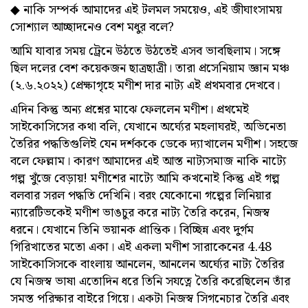
◆ নাকি সম্পর্ক আমাদের এই টলমল সময়েও, এই জীঘাংসাময়
সোশ্যাল আচ্ছাদনেও বেশ মধুর বলে?
আমি যাবার সময় ট্রেনে উঠতে উঠতেই এসব ভাবছিলাম। সঙ্গে
ছিল দলের বেশ কয়েকজন ছাত্রছাত্রী। তারা প্রসেনিয়াম জ্ঞান মঞ্চ
(২.৬.২০২২) প্রেক্ষাগৃহে মণীশ দার নাট্য এই প্রথমবার দেখবে।
এদিন কিন্তু অন্য প্রশ্নের মাঝে ফেললেন মণীশ। প্রথমেই
সাইকোসিসের কথা বলি, যেখানে অর্ঘ‍্যের মহলাঘরই, অভিনেতা
তৈরির পদ্ধতিগুলিই যেন দর্শককে ডেকে দ্যাখালেন মণীশ। সহজে
বলে ফেল্লাম। কারণ আমাদের এই আস্ত নাট্যসমাজ নাকি নাট্যে
গল্প খুঁজে বেড়ায়! মণীশের নাট্যে আমি কখনোই কিন্তু এই গল্প
বলবার সরল পদ্ধতি দেখিনি। বরং যেকোনো গল্পের লিনিয়ার
ন্যারেটিভকেই মণীশ ভাঙচুর করে নাট্য তৈরি করেন, নিজস্ব
ধরনে। যেখানে তিনি ভয়ানক প্রান্তিক। বিচ্ছিন্ন এবং দুর্গম
গিরিখাতের মতো একা। এই একলা মণীশ সারাকেনের 4.48
সাইকোসিসকে বাংলায় আনলেন, আনলেন অর্ঘ‍্যের নাট্য তৈরির
যে নিজস্ব ভাষা এতোদিন ধরে তিনি সযত্নে তৈরি করেছিলেন তাঁর
সমস্ত পরিক্ষার বাইরে গিয়ে। একটা নিজস্ব সিগনেচার তৈরি এবং