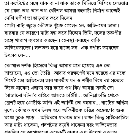
তা কন্টেন্টের সঙ্গে যাক বা না যাক তাকে মিলিয়ে মিশিয়ে দেওয়ার
যে খেলা তথা ভান তথা কৌশল আমরা বহুনাট্য নির্মাণ কাজেই
দেখি মণীশ তা ছাড়খার করে দিলেন।
গোটা নাট্য জুড়ে কৌস্তভ খুঁজে গেলেন সৎ অভিনয়ের ভাষা।
বারবার যে কারণে নাট্য বন্ধ করে দিচ্ছেন তিনি, দলের তরুণীর
সঙ্গে খারাপ ব্যবহার করছেন। হেনস্থা করছেন বাকি
অভিনেতাদের। লন্ডভন্ড হয়ে যাচ্ছে সব। এক বর্ণাঢ্য তছনছের
উৎসব যেন…
কোথাও দর্শক হিসেবে কিন্তু আমার মনে হয়েছে এও তো
সাজানো, এও তো তৈরি। আবার পরক্ষণেই মনে হয়েছে এর মধ্যে
দিয়েই তো অভিনেতা তার যাবতীয় মন ও শরীর দিয়ে নগ্ন সত্যের
দিকে যাবেন! এছাড়া তার কাছে পথ কি? আমরা সবাই তো
‘সাজানো ঘটনা’র বাইরে আসতে চাইছি… স্তানিস্লাভস্কি থেকে
ব্রেশট হয়ে গ্রোটস্কি অব্দি এই জার্নিই তো বহমান… নাট্যের অন্তিম
দৃশ্যে কৌস্তভ যখন উলঙ্গ হয়ে অভিনীতব্য চরিত্র অন্বেষণের জন্য
মঞ্চে ঢুকে পড়ে… অভিনয়ে থাকতে চান। তখন কিন্তু সাইকোসিস
আর নাট্য থাকেনা, প্রদর্শনের বড়াই থাকেনা বরং অভিনেতার
প্রস্তুতির যে অগোছালো কয়েকটি ধারার কথা উল্লেখ করলাম,