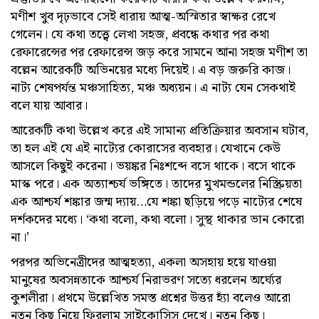
মণীশ খুব দৃঢ়ভাবে সেই ধারায় আত্ম-অস্মিতার স্বাক্ষর রেখে
গেলেন। যে কথা তত্ত্বে লেখা সহজ, প্রবন্ধে কথার পর কথা
রেফারেন্সের পর রেফারেন্স জড় করে সামনে আনা সহজ মণীশ তা
বল্লেন আরেকটি অভিনয়ের মধ্যে দিয়েই। এ বড় জরুরি কাজ।
নাট্য শেষপর্যন্ত মঞ্চসাহিত্য, মঞ্চ অধ্যয়ন। এ নাট্য যেন সেকথাই
বলে যায় আবার।
আরেকটি কথা উল্লেখ করে এই সামান্য প্রতিক্রিয়ার অবসান ঘটাব,
তা হল এই যে এই নাট্যের কোরাসের ব্যবহার। যেখানে কেউ
আসলে কিছুই করেনা। ভয়ঙ্কর নিঃশব্দে বসে থাকে। বসে থাকে
মাস্ক পরে। এক অত্যাশ্চর্য ভঙ্গিতে। তাদের মুখমন্ডলের নিস্ক্রিয়তা
এক আশ্চর্য শঙ্কার জন্ম দ্যায়…যে শঙ্কা ছড়িয়ে পড়ে নাট্যের শেষে
দর্শকদের মধ্যে। ‘কথা বলো, কথা বলো। সুস্থ থাকার ভান কোরো
না।’
পরপর অভিনেত্রীদের আত্মহত্যা, একলা অসহায় হয়ে যাওয়া
মানুষের অবসন্নতাকে আশ্চর্য নিরাভরণ সত্যে ধরলেন অর্ঘ‍্যের
কুশলীরা। প্রথমে উল্লেখিত সমস্ত প্রশ্নের উত্তর হ্যাঁ বলেও আরো
নতুন কিছু নিয়ে ফিরলাম সাইকোসিস দেখে। নতুন কিছু।