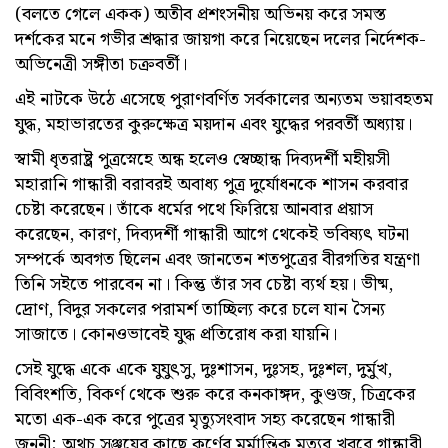
(বলতে গেলে একক) অতীব প্রশংসনীয় অভিনয় করে সমস্ত
দর্শকের মনে গভীর শ্রদ্ধার জায়গা করে নিয়েছেন দলের নির্দেশক-
অভিনেত্রী সঙ্গীতা চক্রবর্তী।
এই নাটকে উঠে এসেছে পুরাণবর্ণিত সর্বকালের অন্যতম ভয়াবহতম
যুদ্ধ, মহাভারতের কুরুক্ষেত্র ময়দান এবং যুদ্ধের পরবর্তী অধ্যায়।
স্বামী ধৃতরাষ্ট্র পুত্রস্নেহে অন্ধ হলেও স্বেচ্ছান্ধ দিব্যদর্শী মহীয়সী
মহারানি গান্ধারী বরাবরই অবাধ্য পুত্র দুর্যোধনকে শাসন করবার
চেষ্টা করেছেন। তাঁকে ধর্মের পথে ফিরিয়ে আনবার প্রয়াস
করেছেন, কারণ, দিব্যদর্শী গান্ধারী আগে থেকেই ভবিষ্যৎ ঘটনা
সম্পর্কে অবগত ছিলেন এবং জানতেন শতপুত্রের বীরগতির যন্ত্রণা
তিনি সইতে পারবেন না। কিন্তু তাঁর সব চেষ্টা ব্যর্থ হয়। ভীষ্ম,
দ্রোণ, বিদুর সকলের পরামর্শ তাচ্ছিল্য করে চলে যান সৈন্য
সাজাতে। কোনওভাবেই যুদ্ধ প্রতিরোধ করা যায়নি।
সেই যুদ্ধে একে একে যুযুৎসু, দুঃশাসন, দুঃসহ, দুঃশল, দুর্মুখ,
বিবিংশতি, বিকর্ণ থেকে শুরু করে কনকাঙ্গদ, কুণ্ডজ, চিত্রকের
মতো এক-এক করে পুত্রের মৃত্যুসংবাদ সহ‌্য করেছেন গান্ধারী
জননী; অথচ সঞ্জয়ের কাছে কর্ণের মর্মান্তিক মৃত্যুর খবরে গান্ধারী