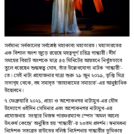
সর্বমান্য সর্বকালের সর্বশ্রেষ্ঠ মহাকাব্য মহাভারত। মহাভারতের
এক বিশাল অংশ জুড়ে রয়েছে মহত্বপূর্ণ চরিত্র গান্ধারী। দীর্ঘ
সময়ের বিরাট অংশকে মাত্র ৪৫ মিনিটের আয়তনে নিখুঁতভাবে
তুলে ধরেছেন শুদ্ধস্বত্ত্ব ঘোষ, তাঁর উল্লেখযোগ্য নাটক ‘গান্ধারী’-
তে। সেই নাট্য প্রযোজনার যাত্রা শুরু ২৯ জুন ২০১৯, তৃপ্তি মিত্র
সভাগৃহ থেকে, বহু সমাদৃত ‘জাহান্নামের সমাচার’-এর আনুষ্ঠানিক
উদ্বোধনে।
৭ ফেব্রুয়ারি ২০২১, প্রাচ্য ও অশোকনগর নাট্যমুখ-এর যৌথ
উদ্যোগে ওইদিন সেমিনার এবং অশোকনগর নাট্যমুখ-এর
প্রযোজনায় সংস্থার নিজস্ব পারফরম্যান্স স্পেস ‘অমল আলো
উৎকর্ষ কেন্দ্রে’ অনুষ্ঠিত হয় ‘গান্ধারী’-র ২৩তম প্রদর্শন। স্বনামধন্য
নির্দেশক সত্যব্রত রাউতের বলিষ্ঠ নির্দেশনায় গান্ধারীর ভূমিকায়