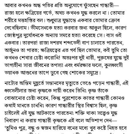
আবার কখনও অন্ধ পতির প্রতি অনুযোগে ফুঁসছেন গান্ধারী—
রাজা হলে ক্ষত্রিয়ের গর্ভে, অথচ কখনও যুদ্ধ করলে না। তোমার
শরীরে মত্তহস্তির বল। শুধুমাত্র যুদ্ধান্তে একবার তোমার ক্রোধ
দেখেছিলাম। ভীমসেনকে হত্যা করবার জন্য আকুল ছিলে, কারণ
জ্যেষ্ঠপুত্র দুর্যোধনকে অন্যায় সমরে হত্যা করেছে সে। ব‌্যস ওই
একবার। তারপর! রাজা দশরথ শব্দভেদী বাণ চালাতে পারতেন,
অর্জুনও তা পারত; ক্ষত্রিয়ত্বের এত গর্ব ছিল তোমার, কই তুমি তো
কখনও শেখার চেষ্টা করোনি! অতঃপর দুই নারী, পুরুষের যুদ্ধে দুই
ভাগ্যহীনা সারা জীবনের তপস্যা এবং ধর্মরক্ষার ফলে, কুলধ্বংসী
ভয়ানক আগুনের তাপে ডুবে গেছ শোকের সমুদ্রে।
নাট্যের অন্তিম মুহূর্তে সন্তানদের মৃত্যুতে ভেঙে পড়েন গান্ধারী, এই
ধ্বংসলীলার জন্য কৃষ্ণকে দায়ী করেন তিনি৷ কৃষ্ণ তাঁকে
বোঝানোর চেষ্টা করেন, কিন্তু পুত্রশোকে কাতর গান্ধারী কোনও
কথাই মানতে চাননি৷ কারণ গান্ধারীর স্থির বিশ্বাস ছিল, কৃষ্ণ
চাইলেই এই যুদ্ধ আটকাতে পারতেন৷ শক্তি থাকা সত্ত্বেও যুদ্ধ
নিবারণ না করায় গান্ধারী কৃষ্ণকে এই বলে অভিশাপ দেন—
‘তুমিও পুত্র, বন্ধু ও স্বজন হারিয়ে বনের মধ্যে খুব কষ্টে নিহত হবে