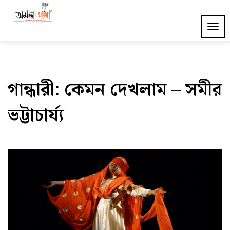
Skip
to
Amal Alo Journal
TOG
content
NAV
গান্ধারী: কেমন দেখলাম – সমীর
ভট্টাচার্য্য