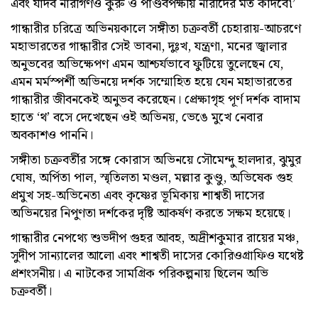
এবং যাদব নারীগণও কুরু ও পাণ্ডবপক্ষীয় নারীদের মত কাঁদবে৷’
গান্ধারীর চরিত্রে অভিনয়কালে সঙ্গীতা চক্রবর্তী চেহারায়-আচরণে
মহাভারতের গান্ধারীর সেই ভাবনা, দুঃখ, যন্ত্রণা, মনের জ্বালার
অনুভবের অভিক্ষেপণ এমন আশ্চর্যভাবে ফুটিয়ে তুলেছেন যে,
এমন মর্মস্পর্শী অভিনয়ে দর্শক সম্মোহিত হয়ে যেন মহাভারতের
গান্ধারীর জীবনকেই অনুভব করেছেন। প্রেক্ষাগৃহ পূর্ণ দর্শক বাদাম
হাতে ‘থ’ বসে দেখেছেন ওই অভিনয়, ভেঙে মুখে নেবার
অবকাশও পাননি।
সঙ্গীতা চক্রবর্তীর সঙ্গে কোরাস অভিনয়ে সৌমেন্দু হালদার, ঝুমুর
ঘোষ, অর্পিতা পাল, স্মৃতিলতা মণ্ডল, মল্লার কুণ্ডু, অভিষেক গুহ
প্রমুখ সহ-অভিনেতা এবং কৃষ্ণের ভূমিকায় শাশ্বতী দাসের
অভিনয়ের নিপুণতা দর্শকের দৃষ্টি আকর্ষণ করতে সক্ষম হয়েছে।
গান্ধারীর নেপথ্যে শুভদীপ গুহর আবহ, অদ্রীশকুমার রায়ের মঞ্চ,
সুদীপ সান্যালের আলো এবং শাশ্বতী দাসের কোরিওগ্রাফিও যথেষ্ট
প্রশংসনীয়। এ নাটকের সামগ্রিক পরিকল্পনায় ছিলেন অভি
চক্রবর্তী।