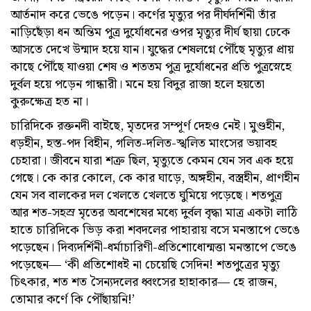
আর্তনাদ করে ভেঙে পড়েন। কর্ণের মৃত্যুর পর দীর্ঘদর্শিনী তাঁর
নাড়িছেঁড়া ধন অন্তিম পুত্র দুর্যোধনের ওপর মৃত্যুর দীর্ঘ ছায়া ঢেকে
আসতে দেখে উন্মাদ হয়ে যান। যুদ্ধের শেষলগ্নে পৌঁছে মৃত্যুর প্রায়
কাছে পৌঁছে যাওয়া শেষ ও শততম পুত্র দুর্যোধনের প্রতি পুত্রস্নেহে
দুর্বল হয়ে পড়েন গান্ধারী। মনে হয় বিদুর রাজা হলে হয়তো
কুরুক্ষেত্র হত না।
চারিদিকে রক্তনদী বাইছে, মৃতদের সম্পূর্ণ দেহও নেই। মুণ্ডহীন,
ধড়হীন, হস্ত-পদ বিহীন, গলিত-দলিত-স্খলিত মাংসের ভয়াবহ
চেহারা। জীবনে যারা শত্রু ছিল, মৃত্যুতে কেমন যেন সব এক হয়ে
গেছে। কে কার কোলে, কে কার ঘাড়ে, অঙ্গহীন, বস্ত্রহীন, প্রাণহীন
যেন সব বালকের দল খেলতে খেলতে ঘুমিয়ে পড়েছে। শতপুত্র
আর শত-সহস্র মৃতের অবশেষের মধ্যে দুর্বল বৃদ্ধা মাত্র একটা লাঠি
হাতে চারিদিকে ভিড় করা শবদলের পাহারায় বসে মনস্তাপে ভেঙে
পড়েছেন। দিব্যদর্শিনী-ধর্মাচারিণী-প্রতি
শোধোন্মত্তা মনস্তাপে ভেঙে
পড়েছেন— ‘কী প্রতিশোধই না চেয়েছি সেদিন! শতপুত্রের মৃত্যু
চিৎকার, শত শত সৈন্যদলের ধ্বংসের হাহাকার— হে রাজন,
তোমার কর্ণে কি পৌঁছায়নি!’