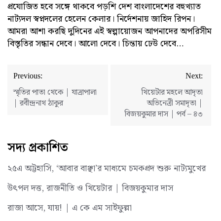
প্রযোজিত হবে সঙ্গে থাকবে পড়শি দেশ বাংলাদেশের বহুখ্যাত
নাট্যদল স্বপ্নদলের হেলেন কেলার। নির্দেশনায় জাহিদ রিপন।
আমরা আশা করছি দুদিনের এই স্বল্পায়োজন আপনাদের অপরিসীম
বিস্তৃতির সন্ধান দেবে। আলো দেবে। চিন্তায় ঢেউ দেবে…
Post
Previous:
Next:
navigation
স্মৃতির পাতা থেকে | যাত্রাপালা
থিয়েটার মহলে আদৃতা
| রবীন্দ্রনাথ ঠাকুর
অভিনেত্রী সমাদৃতা |
বিজয়কুমার দাস | পর্ব – ৪৩
সদ্য প্রকাশিত
২৫এ অট্টহাসি, ‘আবার বাঞ্ছা’র মাধ্যমে চমকপ্রদ শুরু নাট্যমুখের
উৎপল দত্ত, রাজনীতি ও থিয়েটার | বিজয়কুমার দাস
রাজা আসে, যায়! | এ কে এম সাইফুল্লা