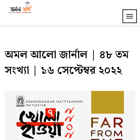
Skip
to
Amal Alo Journal
TOG
content
NAV
অমল আলো জার্নাল | ৪৮ তম
সংখ্যা | ১৬ সেপ্টেম্বর ২০২২