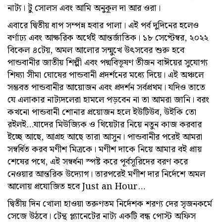
নাট্য। টু সোলস এবং আমি অনুকূল দা আর ওরা।
এবারে দ্বিতীয় ধাপ সম্পন্ন হবার পালা। এই পর্ব দুদিনের হলেও
বর্ণাঢ্য এবং আক্ষরিক অর্থেই আন্তর্জাতিক। ১৮ সেপ্টেম্বর, ২০২২
বিকেল ৪টেয়, অমল আলোর সন্মুখে উৎসবের শুরু হবে
পান্ডবানীর জাতীয় শিল্পী এবং পদ্মবিভূষণ তীজন বাঈয়ের সুযোগ্য
শিষ্যা সীমা ঘোষের পান্ডবানী প্রদর্শনের মধ্যে দিয়ে। এই অঞ্চলে
সম্ভবত পান্ডবানীর আয়োজন এবং প্রদর্শন সর্বপ্রথম। যদিও তাতে
যে এলাকার নাট্যদলেরা হামলে পড়বেন না তা আমরা জানি। বরং
কখনো পান্ডবানী শোনার প্রয়োজন হলে ইউটিউব, উইকি তো
রইলই…যাদের মিউজ্যিক ও থিয়েটার নিয়ে নতুন কাজ করবার
ইচ্ছে আছে, আগ্রহ আছে তারা আসুন। পান্ডবানীর পরেই আমরা
সম্বর্ধিত করব মণীশ মিত্রকে। মণীশ দাকে নিয়ে আমার বই প্রায়
শেষের পথে, এই সম্বর্ধনা স্পষ্ট করে পূর্বসূরিদের বরণ করে
নেওয়ার আন্তরিক উদ্যোগ। তারপরেই মণীশ দার নির্দেশে অমল
আলোয় প্রযোজিত হবে Just an Hour…
দ্বিতীয় দিন খোলা হাওয়া তরুণতম নির্দেশক শরণ্য দের সৃজনকর্মে
সেজে উঠবে। টেন্থ প্ল্যানেটের নাট্য একটি বন্ধ পোস্ট অফিস