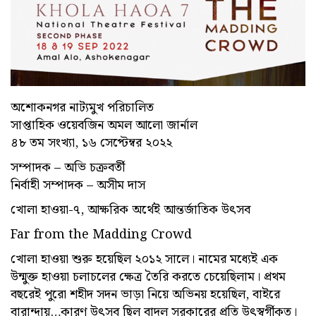
অশোকনগর নাট্যমুখ পরিচালিত
সাপ্তাহিক ওয়েবজিন অমল আলো জার্নাল
৪৮ তম সংখ্যা, ১৬ সেপ্টেম্বর ২০২২
সম্পাদক – অভি চক্রবর্তী
নির্বাহী সম্পাদক – অসীম দাস
খোলা হাওয়া-৭, আক্ষরিক অর্থেই আন্তর্জাতিক উৎসব
Far from the Madding Crowd
খোলা হাওয়া শুরু হয়েছিল ২০১২ সালে। নামের মধ্যেই এক
উন্মুক্ত হাওয়া চলাচলের ক্ষেত্র তৈরি করতে চেয়েছিলাম। প্রথম
বছরেই পুরো শহীদ সদন ভাড়া নিয়ে অভিনয় হয়েছিল, বাইরে
বারান্দায়…কারণ উৎসব ছিল বাদল সরকারের প্রতি উৎস্বর্গীকৃত।