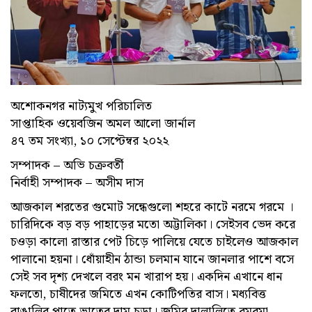
অশোকনগর নাট্যমুখ পরিচালিত
সাপ্তাহিক ওয়েবজিন অমল আলো জার্নাল
৪৭ তম সংখ্যা, ১০ সেপ্টেম্বর ২০২২
সম্পাদক – অভি চক্রবর্তী
নির্বাহী সম্পাদক – অসীম দাস
আজকাল শরতের গুমোট সন্ধেগুলো শহরে কাটে নরমে গরমে ।
চারিদিকে বড় বড় পাহাড়ের মতো অট্টালিকা। সেইসব ভেদ করে
চওড়া কালো রাস্তার পেট চিড়ে পালিয়ে যেতে চাইলেও আজকাল
পালানো হয়না। ধোঁয়াহীন ঠান্ডা চলমান যানে জানলার পাশে বসে
সেই সব দৃশ্য দেখলে বরং মন খারাপ হয়। একদিন এখানে ধান
ফলতো, চাষীদের জমিতে এখন কোটিপতির বাস। মধ্যবিত্ত
বাঙালির পাতে ভাতের দাম চড়া। জমির দালালিতে রমরমা