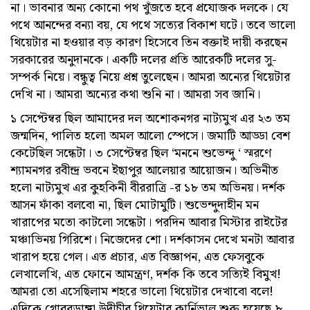
না। ভাবনার অন্য কোনো পথ খুঁজতে হবে প্রযোজক দলকে। যে
পথে আনন্দের বন্যা বয়, যে পথে সত্যের বিকাশ ঘটে। তবে ভালো
থিয়েটার না হওয়ার বড় কারণ হিসেবে তিন বক্তাই দায়ী করছেন
সরকারের অনুদানকে। একটি দলের প্রতি আরেকটি দলের সু-
সম্পর্ক নিয়ে। বন্ধুত্ব নিয়ে প্রশ্ন তুলেছেন। আমরা অন্যের থিয়েটার
দেখি না। আমরা অন্যের কথা শুনি না। আমরা সব জানি।
১ সেপ্টেম্বর ছিল আমাদের দল অশোকনগর নাট্যমুখ এর ২৩ তম
জন্মদিন, পালিত হলো অমল আলো স্পেসে। জমাটি আড্ডা বেশ
কেটেছিল সন্ধেটা। ৩ সেপ্টেম্বর ছিল ‘মননে শুভেন্দু ‘ স্মরণে
শ্যামনগর রবীন্দ্র ভবনে ইছাপুর আলেয়ার আয়োজন। অভিনীত
হলো নাট্যমুখ এর কুহকিনী বীররাত্রি -র ১৮ তম অভিনয়। দর্শক
আসন ফাঁকা বলবো না, ছিল মোটামুটি। শুভেন্দুদাহীন মন
খারাপের মতো কাটলো সন্ধেটা। পরদিন আবার মিস্টার রাইটের
মঞ্চাভিনয় গিরিশে। নিজেদের শো। দর্শকাসন দেখে মনটা আবার
খারাপ হয়ে গেল। এত প্রচার, এত বিজ্ঞাপন, এত ফেসবুকে
লেখালেখি, এত ফোনে আমন্ত্রণ, দর্শক কি তবে সত্যিই বিমুখ!
আমরা তো এসেছিলাম শহরে ভালো থিয়েটার দেখাবো বলে!
এদিকে গোবরডাঙ্গা উদীচীর থিয়েটার কার্নিভাল শুরু হয়েছে ৮