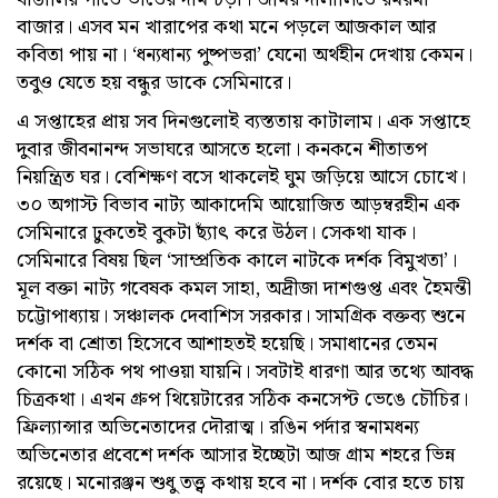
বাজার। এসব মন খারাপের কথা মনে পড়লে আজকাল আর
কবিতা পায় না। ‘ধন্যধান্য পুষ্পভরা’ যেনো অর্থহীন দেখায় কেমন।
তবুও যেতে হয় বন্ধুর ডাকে সেমিনারে।
এ সপ্তাহের প্রায় সব দিনগুলোই ব্যস্ততায় কাটালাম। এক সপ্তাহে
দুবার জীবনানন্দ সভাঘরে আসতে হলো। কনকনে শীতাতপ
নিয়ন্ত্রিত ঘর। বেশিক্ষণ বসে থাকলেই ঘুম জড়িয়ে আসে চোখে।
৩০ অগাস্ট বিভাব নাট্য আকাদেমি আয়োজিত আড়ম্বরহীন এক
সেমিনারে ঢুকতেই বুকটা ছ্যাঁৎ করে উঠল। সেকথা যাক।
সেমিনারে বিষয় ছিল ‘সাম্প্রতিক কালে নাটকে দর্শক বিমুখতা’।
মূল বক্তা নাট্য গবেষক কমল সাহা, অদ্ৰীজা দাশগুপ্ত এবং হৈমন্তী
চট্টোপাধ্যায়। সঞ্চালক দেবাশিস সরকার। সামগ্রিক বক্তব্য শুনে
দর্শক বা শ্রোতা হিসেবে আশাহতই হয়েছি। সমাধানের তেমন
কোনো সঠিক পথ পাওয়া যায়নি। সবটাই ধারণা আর তথ্যে আবদ্ধ
চিত্রকথা। এখন গ্রুপ থিয়েটারের সঠিক কনসেপ্ট ভেঙে চৌচির।
ফ্রিল্যান্সার অভিনেতাদের দৌরাত্ম। রঙিন পর্দার স্বনামধন্য
অভিনেতার প্রবেশে দর্শক আসার ইচ্ছেটা আজ গ্রাম শহরে ভিন্ন
রয়েছে। মনোরঞ্জন শুধু তত্ত্ব কথায় হবে না। দর্শক বোর হতে চায়