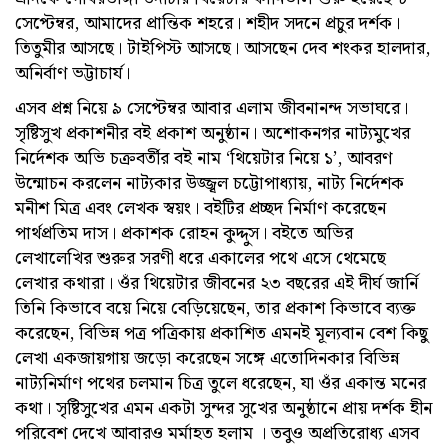
সেপ্টেম্বর, আমাদের প্রান্তিক শহরে। শহীদ সদনে প্রচুর দর্শক।
তিতুমীর আসছে। টাইপিস্ট আসছে। আসছেন দেব শংকর হালদার,
অনির্বাণ ভট্টাচার্য।
এসব প্রশ্ন নিয়ে ৯ সেপ্টেম্বর আবার এলাম জীবনানন্দ সভাঘরে।
সৃষ্টিসুখ প্রকাশনীর বই প্রকাশ অনুষ্ঠান। অশোকনগর নাট্যমুখের
নির্দেশক অভি চক্রবর্তীর বই নাম ‘থিয়েটার নিয়ে ১’, আবরণ
উন্মোচন করলেন নাট্যকার উজ্জ্বল চট্টোপাধ্যায়, নাট্য নির্দেশক
মনীশ মিত্র এবং লেখক স্বয়ং। বইটির প্রচ্ছদ নির্মাণ করেছেন
পার্থপ্রতিম দাস। প্রকাশক রোহন কুদ্দুস। বইতে অভির
লেখালেখির শুরুর সরণী ধরে একালের পথে এসে থেমেছে
লেখার কথারা। ওঁর থিয়েটার জীবনের ২৩ বছরের এই দীর্ঘ জার্নি
তিনি কিভাবে বয়ে নিয়ে বেড়িয়েছেন, তার প্রকাশ কিভাবে ব্যক্ত
করেছেন, বিভিন্ন পত্র পত্রিকায় প্রকাশিত এমনই মূল্যবান বেশ কিছু
লেখা একজায়গায় জড়ো করেছেন সঙ্গে এতোদিনকার বিভিন্ন
নাট্যনির্মাণ পথের চলমান চিত্র তুলে ধরেছেন, যা ওঁর একান্ত মনের
কথা। সৃষ্টিসুখের এমন একটা সুন্দর সুখের অনুষ্ঠানে প্রায় দর্শক হীন
পরিবেশ দেখে আবারও মর্মাহত হলাম । তবুও অপ্রতিরোধ্য এসব