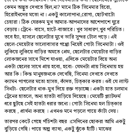
কেমন অদ্ভুত দেখতে ছিল,না? মানে ঠিক সিনেমার হিরো,
হিরোইনদের মতো না। একটু কালোপানা,রোগা, ছোটখাটো
চেহারা। ঠিক যেরকম মুখ আমার-আপনাদের আশেপাশে ঘুরে
বেড়ায়। ট্রেনে- বাসে, হাটে-বাজারে। খুব সাধারণ,খুব পরিচিত।
তবে হ্যাঁ, হাসলে ছেলেটার মুখে ভারি সুন্দর টোল পড়ে। এই
ছেলে-মেয়েটার ভালোবাসার গপ্পো নিয়েই গোটা সিনেমাটা। ওই
লুকিয়ে লুকিয়ে বাড়ির অমতে প্রেম, ছেলেটার মেয়েটার বাড়ির
লোকজনের সাথে মিশে যাওয়া, এদিকে মেয়েটার বিয়ে অন্য
একটা ছেলের সাথে প্রায় হবো, হবো- যেমনটা প্রায় সিনেমায় হয়
আর কি। কিন্ত মানুষজনকে দেখেছি, সিনেমা দেখতে দেখতে
ক্যামন পাগলের মতো হাসত, কাঁদত, চিত্কার করত। ওই যে লাস্ট
সিনটা- ছেলেটার নাক-মুখ দিয়ে রক্ত গড়াচ্ছে। একটা হাত চলমান
ট্রেনের হাতলে, অন্য হাতটা বাড়িয়ে দিয়েছে। মেয়েটি প্ল্যাটফর্ম
ধরে ছুটছে সেই হাতটা ধরার জন্যে। গোটা সিনেমা হল চিত্কার
করছে , প্রার্থনা করছে । এখনও মনে পড়লে গায়ে কাঁটা দেয়।
তারপর কেটে গেছে পঁচিশটা বছর ।সেদিনের ছোকরা আমি একটু
বুড়িয়ে গেছি। পায়ে অল্প ব্যাথা, একটু ঝুঁকে হাঁটি। মাঝের