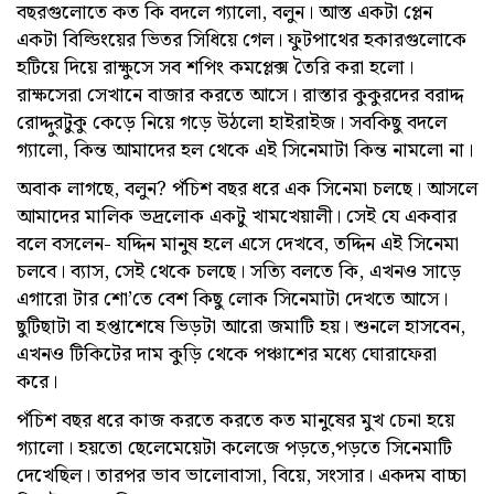
বছরগুলোতে কত কি বদলে গ্যালো, বলুন। আস্ত একটা প্লেন
একটা বিল্ডিংয়ের ভিতর সিধিয়ে গেল। ফুটপাথের হকারগুলোকে
হটিয়ে দিয়ে রাক্ষুসে সব শপিং কমপ্লেক্স তৈরি করা হলো।
রাক্ষসেরা সেখানে বাজার করতে আসে। রাস্তার কুকুরদের বরাদ্দ
রোদ্দুরটুকু কেড়ে নিয়ে গড়ে উঠলো হাইরাইজ। সবকিছু বদলে
গ্যালো, কিন্ত আমাদের হল থেকে এই সিনেমাটা কিন্ত নামলো না।
অবাক লাগছে, বলুন? পঁচিশ বছর ধরে এক সিনেমা চলছে। আসলে
আমাদের মালিক ভদ্রলোক একটু খামখেয়ালী। সেই যে একবার
বলে বসলেন- যদ্দিন মানুষ হলে এসে দেখবে, তদ্দিন এই সিনেমা
চলবে। ব্যাস, সেই থেকে চলছে। সত্যি বলতে কি, এখনও সাড়ে
এগারো টার শো’তে বেশ কিছু লোক সিনেমাটা দেখতে আসে।
ছুটিছাটা বা হপ্তাশেষে ভিড়টা আরো জমাটি হয়। শুনলে হাসবেন,
এখনও টিকিটের দাম কুড়ি থেকে পঞ্চাশের মধ্যে ঘোরাফেরা
করে।
পঁচিশ বছর ধরে কাজ করতে করতে কত মানুষের মুখ চেনা হয়ে
গ্যালো। হয়তো ছেলেমেয়েটা কলেজে পড়তে,পড়তে সিনেমাটি
দেখেছিল। তারপর ভাব ভালোবাসা, বিয়ে, সংসার। একদম বাচ্চা