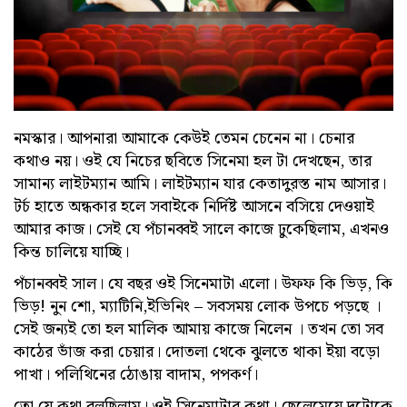
নমস্কার। আপনারা আমাকে কেউই তেমন চেনেন না। চেনার
কথাও নয়। ওই যে নিচের ছবিতে সিনেমা হল টা দেখছেন, তার
সামান্য লাইটম্যান আমি। লাইটম্যান যার কেতাদুরস্ত নাম আসার।
টর্চ হাতে অন্ধকার হলে সবাইকে নির্দিষ্ট আসনে বসিয়ে দেওয়াই
আমার কাজ। সেই যে পঁচানব্বই সালে কাজে ঢুকেছিলাম, এখনও
কিন্ত চালিয়ে যাচ্ছি।
পঁচানব্বই সাল। যে বছর ওই সিনেমাটা এলো। উফফ কি ভিড়, কি
ভিড়! নুন শো, ম্যাটিনি,ইভিনিং – সবসময় লোক উপচে পড়ছে ।
সেই জন্যই তো হল মালিক আমায় কাজে নিলেন । তখন তো সব
কাঠের ভাঁজ করা চেয়ার। দোতলা থেকে ঝুলতে থাকা ইয়া বড়ো
পাখা। পলিথিনের ঠোঙায় বাদাম, পপকর্ণ।
তো যে কথা বলছিলাম। ওই সিনেমাটার কথা। ছেলেমেয়ে দুটোকে