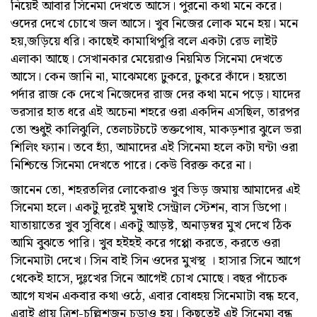
নিয়েই আবার সিনেমা দেখতে আসে। পুরনো কথা মনে করে।
ওদের দেখে চোখে জল আসে। খুব নিজের লোক মনে হয়। মনে
হয়,জড়িয়ে ধরি। কাছেই কামাথিপুরি বলে একটা রেড লাইট
এলাকা আছে। সেখানকার মেয়েরাও নিয়মিত সিনেমা দেখতে
আসে। কেন জানি না, মাঝেমধ্যে ঢুকরে, ঢুকরে কাঁদে। হয়তো
পর্দার রাজ কে দেখে নিজেদের রাজ দের কথা মনে পড়ে। যাদের
ভরসার হাত ধরে এই অচেনা শহরে ওরা একদিন এসছিল, তারপর
তো শুধুই কালিঝুলি, তেলচটচটে তক্তপোষ, মাকড়শার ঝুলে ভরা
শিলিং ফ্যান। তবে হ্যাঁ, আমাদের এই সিনেমা হলে কটা ঘন্টা ওরা
নিশ্চিন্তে সিনেমা দেখতে পারে। কেউ বিরক্ত করে না।
জানেন তো, শহরতলির লোকেরাও খুব ভিড় জমায় আমাদের এই
সিনেমা হলে। একটু দূরেই মুম্বাই সেন্ট্রাল স্টেশন, বাস ডিপো।
যাতায়াতের খুব সুবিধে। একটু আড়ষ্ট, অনাড়ম্বর মুখ দেখে ঠিক
আমি বুঝতে পারি। খুব হইহই করে গপ্পো করতে, করতে ওরা
সিনেমাটা দেখে। সিন বাই সিন ওদের মুখস্থ । হাসার সিনে আগে
থেকেই হাসে, দুঃখের সিনে আগেই চোখ মোছে। বছর পাঁচেক
আগে যখন একবার কথা ওঠে, এবার বোধহয় সিনেমাটা বন্ধ হবে,
এরাই প্রায় ত্রিশ-চল্লিশজন চড়াও হয়। কিছুতেই এই সিনেমা বন্ধ